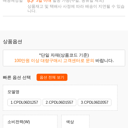
배송예정일
3일 이내
발송 가능(주말, 공휴일 제외)
상품재고 및 택배사 사정에 따라 배송이 지연될 수 있습
니다.
상품옵션
*단일 자재(상품코드 기준)
100만원 이상 대량구매시 고객센터로 문의
바랍니다.
빠른 옵션 선택
옵션 전체 보기
모델명
1.CPDL06D1257
2.CPDL06D1557
3.CPDL06D2057
소비전력(W)
색상