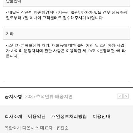
반품안내
- 배달된 상품이 파손되었거나 기능상 불량, 하자가 있을 경우 상품수령
일로부터 7일 이내에 고객센터로 접수해주시기 바랍니다.
기타
- 소비자 피해보상의 처리, 재화등에 대한 불만 처리 및 소비자와 사업
자 사이의 분쟁처리에 관한 사항은 이용약관 제 25조 <분쟁해결>에 따
릅니다.
공
지
공지사항
2025 추석연휴 배송지연
사
항
일
공지사항
일렉프로는 수배전반 전기자재 전문 쇼핑몰 입니다
렉
회사소개
이용약관
개인정보처리방침
이용안내
프
로
회
유한회사 다온시스
대표자 :
유진순
정