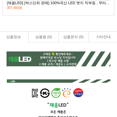
[채움LED] [박스단위 판매] 100%국산 LED 엣지 직부등 , 무타공직부등 고효율 친환경 인증제품 평판LED
307,450원
155
상품정보
상품평 (
0
)
상품문의 (
0
)
기타안내