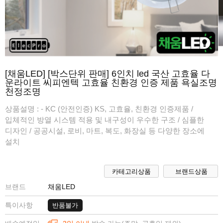
[채움LED] [박스단위 판매] 6인치 led 국산 고효율 다
운라이트 씨피엔텍 고효율 친환경 인증 제품 욕실조명
천정조명
상품설명 :
- KC (안전인증) KS, 고효율, 친환경 인증제품 /
입체적인 방열 시스템 적용 및 내구성이 우수한 구조 / 심플한
디자인 / 공공시설, 로비, 마트, 복도, 화장실 등 다양한 장소에
설치
카테고리상품
브랜드상품
브랜드
채움LED
특이사항
반품불가