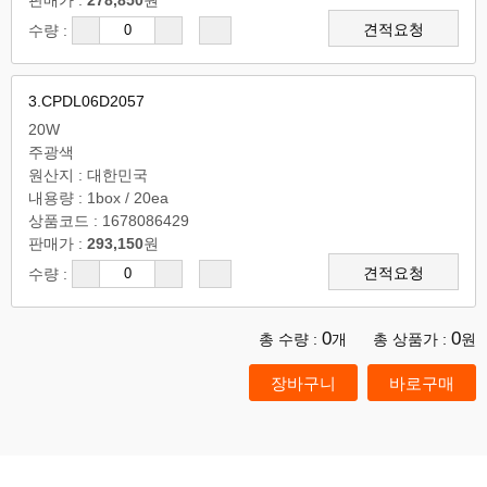
판매가 :
278,850
원
견적요청
수량 :
3.CPDL06D2057
20W
주광색
원산지 : 대한민국
내용량 : 1box / 20ea
상품코드 : 1678086429
판매가 :
293,150
원
견적요청
수량 :
0
0
총 수량 :
개
총 상품가 :
원