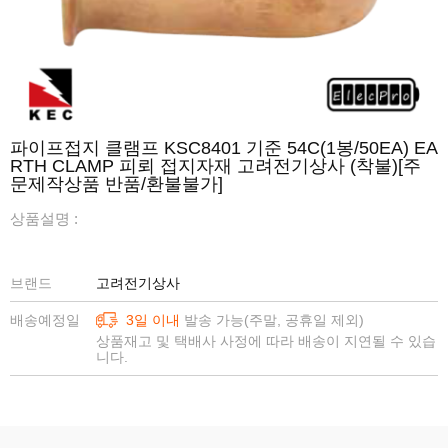
파이프접지 클램프 KSC8401 기준 54C(1봉/50EA) EA
RTH CLAMP 피뢰 접지자재 고려전기상사 (착불)[주
문제작상품 반품/환불불가]
상품설명 :
브랜드
고려전기상사
배송예정일
3일 이내
발송 가능(주말, 공휴일 제외)
상품재고 및 택배사 사정에 따라 배송이 지연될 수 있습
니다.