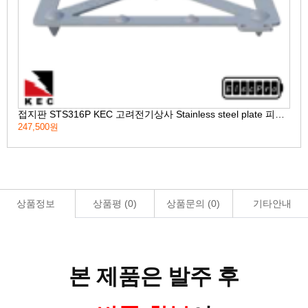
접지판 STS316P KEC 고려전기상사 Stainless steel plate 피뢰 접지자재 (착불)[주문제작상품 반품/환불불가]
247,500원
16,
상품정보
상품평 (
0
)
상품문의 (
0
)
기타안내
본 제품은 발주 후