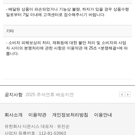
- 배달된 상품이 파손되었거나 기능상 불량, 하자가 있을 경우 상품수령
일로부터 7일 이내에 고객센터로 접수해주시기 바랍니다.
기타
- 소비자 피해보상의 처리, 재화등에 대한 불만 처리 및 소비자와 사업
자 사이의 분쟁처리에 관한 사항은 이용약관 제 25조 <분쟁해결>에 따
릅니다.
공
지
공지사항
2025 추석연휴 배송지연
사
항
일
공지사항
일렉프로는 수배전반 전기자재 전문 쇼핑몰 입니다
렉
회사소개
이용약관
개인정보처리방침
이용안내
프
로
회
유한회사 다온시스
대표자 :
유진순
정
사
사업자 등록번호 :
112-81-53963