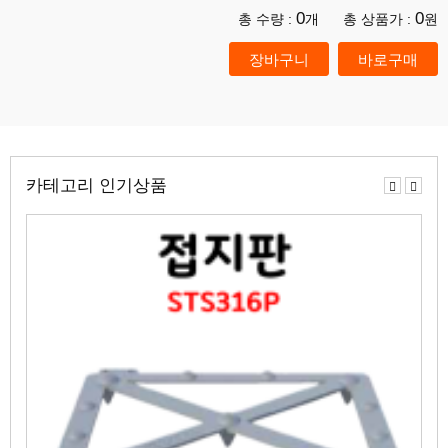
0
0
총 수량 :
개
총 상품가 :
원
카테고리 인기상품
이
다
전
음