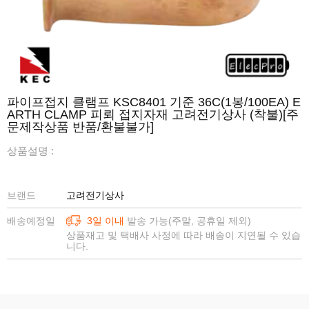
파이프접지 클램프 KSC8401 기준 36C(1봉/100EA) E
ARTH CLAMP 피뢰 접지자재 고려전기상사 (착불)[주
문제작상품 반품/환불불가]
상품설명 :
브랜드
고려전기상사
배송예정일
3일 이내
발송 가능(주말, 공휴일 제외)
상품재고 및 택배사 사정에 따라 배송이 지연될 수 있습
니다.