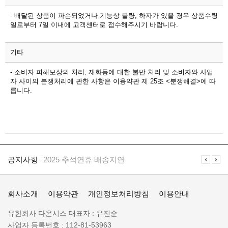
- 배달된 상품이 파손되었거나 기능상 불량, 하자가 있을 경우 상품수령
일로부터 7일 이내에 고객센터로 접수해주시기 바랍니다.
기타
- 소비자 피해보상의 처리, 재화등에 대한 불만 처리 및 소비자와 사업
자 사이의 분쟁처리에 관한 사항은 이용약관 제 25조 <분쟁해결>에 따
릅니다.
공
지
공지사항
2025 추석연휴 배송지연
사
항
일
공지사항
일렉프로는 수배전반 전기자재 전문 쇼핑몰 입니다
렉
회사소개
이용약관
개인정보처리방침
이용안내
프
로
회
유한회사 다온시스
대표자 :
유진순
정
사
사업자 등록번호 :
112-81-53963