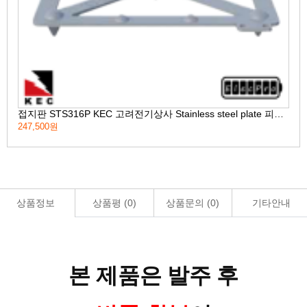
접지판 STS316P KEC 고려전기상사 Stainless steel plate 피뢰 접지자재 (착불)[주문제작상품 반품/환불불가]
247,500원
16,
상품정보
상품평 (
0
)
상품문의 (
0
)
기타안내
본 제품은 발주 후