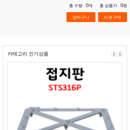
0
0
총 수량 :
개
총 상품가 :
원
카테고리 인기상품
이
다
전
음