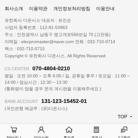
일
공지사항
일렉프로는 수배전반 전기자재 전문 쇼핑몰 입니다
렉
회사소개
이용약관
개인정보처리방침
이용안내
프
로
회
유한회사 다온시스
대표자 :
유진순
정
사
사업자 등록번호 :
112-81-53963
보
명
주소 :
인천광역시 남동구 앵고개로556번길 70 (고잔동)
:
이메일 :
elecpromaster@naver.com
전화 :
032-710-0714
팩스 :
032-710-0715
Copyright © 유한회사 다온시스. All Rights Reserved.
070-4804-0210
CS CENTER
평일 : 오전 10:00 ~ 오후 6:00 / 일, 공휴일 휴무 / 토요일 : 11:00 ~
14:00 / 점심시간 : 12:30 ~ 13:30
(통화량이 많을 경우 문의 게시판을 이용해주세요.)
131-123-15452-01
BANK ACCOUNT
(국민은행 예금주 : (유)다온시스)
위
TOP
로
가
기
장바구니
마이쇼핑
홈으로
견적서
1:1문의