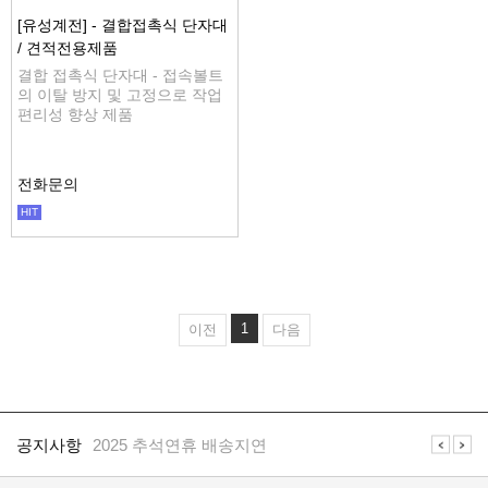
[유성계전] - 결합접촉식 단자대
/ 견적전용제품
결합 접촉식 단자대 - 접속볼트
의 이탈 방지 및 고정으로 작업
편리성 향상 제품
전화문의
HIT
공지사항
2025 추석연휴 배송지연
1
이전
다음
공지사항
일렉프로는 수배전반 전기자재 전문 쇼핑몰 입니다
공
지
공지사항
2025 추석연휴 배송지연
사
항