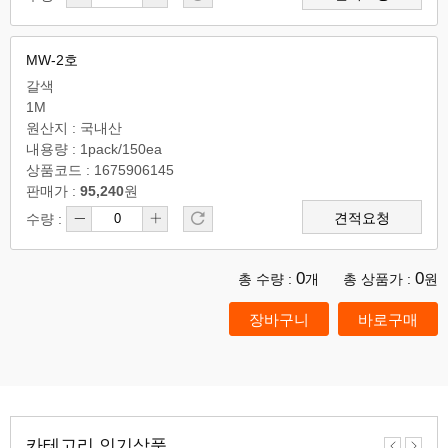
MW-2호
갈색
1M
원산지 : 국내산
내용량 : 1pack/150ea
상품코드 : 1675906145
판매가 :
95,240
원
견적요청
수량 :
0
0
총 수량 :
개
총 상품가 :
원
카테고리 인기상품
이
다