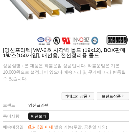
[영신프라텍]MW-2호 사각벽 몰드 (19x12), BOX판매
1박스[150개입], 배선용, 전선정리용 몰드
상품설명 :
본 제품은 착불운임 상품입니다. 착불운임은 기본
10,000원으로 설정되어 있으나 배송거리 및 무게에 따라 변동될
수 있습니다.
카테고리상품
브랜드상품
브랜드
영신프라텍
특이사항
반품불가
배송예정일
3일 이내
발송 가능(주말, 공휴일 제외)