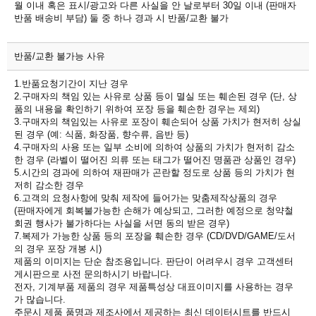
월 이내 혹은 표시/광고와 다른 사실을 안 날로부터 30일 이내 (판매자
반품 배송비 부담) 둘 중 하나 경과 시 반품/교환 불가
반품/교환 불가능 사유
1.반품요청기간이 지난 경우
2.구매자의 책임 있는 사유로 상품 등이 멸실 또는 훼손된 경우 (단, 상
품의 내용을 확인하기 위하여 포장 등을 훼손한 경우는 제외)
3.구매자의 책임있는 사유로 포장이 훼손되어 상품 가치가 현저히 상실
된 경우 (예: 식품, 화장품, 향수류, 음반 등)
4.구매자의 사용 또는 일부 소비에 의하여 상품의 가치가 현저히 감소
한 경우 (라벨이 떨어진 의류 또는 태그가 떨어진 명품관 상품인 경우)
5.시간의 경과에 의하여 재판매가 곤란할 정도로 상품 등의 가치가 현
저히 감소한 경우
6.고객의 요청사항에 맞춰 제작에 들어가는 맞춤제작상품의 경우
(판매자에게 회복불가능한 손해가 예상되고, 그러한 예정으로 청약철
회권 행사가 불가하다는 사실을 서면 동의 받은 경우)
7.복제가 가능한 상품 등의 포장을 훼손한 경우 (CD/DVD/GAME/도서
의 경우 포장 개봉 시)
제품의 이미지는 단순 참조용입니다. 판단이 어려우시 경우 고객센터
게시판으로 사전 문의하시기 바랍니다.
전자, 기계부품 제품의 경우 제품특성상 대표이미지를 사용하는 경우
가 많습니다.
주문시 제품 품명과 제조사에서 제공하는 최신 데이터시트를 반드시