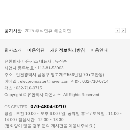
공
지
공지사항
2025 추석연휴 배송지연
사
항
일
공지사항
일렉프로는 수배전반 전기자재 전문 쇼핑몰 입니다
렉
회사소개
이용약관
개인정보처리방침
이용안내
프
로
회
유한회사 다온시스
대표자 :
유진순
정
사
사업자 등록번호 :
112-81-53963
보
명
주소 :
인천광역시 남동구 앵고개로556번길 70 (고잔동)
:
이메일 :
elecpromaster@naver.com
전화 :
032-710-0714
팩스 :
032-710-0715
Copyright © 유한회사 다온시스. All Rights Reserved.
070-4804-0210
CS CENTER
평일 : 오전 10:00 ~ 오후 6:00 / 일, 공휴일 휴무 / 토요일 : 11:00 ~
14:00 / 점심시간 : 12:30 ~ 13:30
(통화량이 많을 경우 문의 게시판을 이용해주세요.)