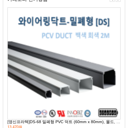
전
음
[영신프라텍]DS-68 밀폐형 PVC 덕트 (60mm x 80mm), 몰드, duct, 배선용 덕트, 회색, 백색
13,470원
37,