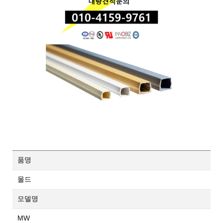
품명
몰드
모델명
MW