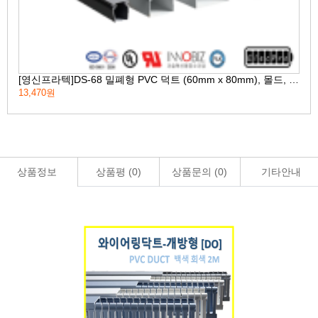
[영신프라텍]DS-68 밀폐형 PVC 덕트 (60mm x 80mm), 몰드, duct, 배선용 덕트, 회색, 백색
13,470원
37,
상품정보
상품평 (
0
)
상품문의 (
0
)
기타안내