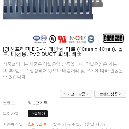
[영신프라텍]DO-44 개방형 덕트 (40mm x 40mm), 몰
드, 배선용, PVC DUCT, 회색, 백색
상품설명 :
본 제품은 착불운임 상품입니다. 착불운임은 기본
10,000원으로 설정되어 있으나 배송거리 및 무게에 따라 변동될
수 있습니다.
카테고리상품
브랜드상품
브랜드
영신프라텍
특이사항
반품불가
배송예정일
3일 이내
발송 가능(주말, 공휴일 제외)