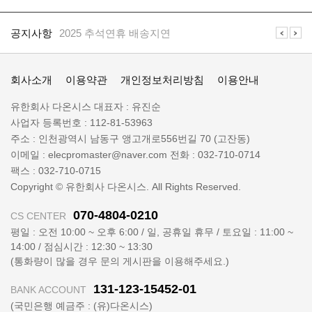
공
지
공지사항
2025 추석연휴 배송지연
사
항
일
공지사항
일렉프로는 수배전반 전기자재 전문 쇼핑몰 입니다
렉
회사소개
이용약관
개인정보처리방침
이용안내
프
로
회
유한회사 다온시스
대표자 :
유진순
정
사
사업자 등록번호 :
112-81-53963
보
명
주소 :
인천광역시 남동구 앵고개로556번길 70 (고잔동)
:
이메일 :
elecpromaster@naver.com
전화 :
032-710-0714
팩스 :
032-710-0715
Copyright © 유한회사 다온시스. All Rights Reserved.
070-4804-0210
CS CENTER
평일 : 오전 10:00 ~ 오후 6:00 / 일, 공휴일 휴무 / 토요일 : 11:00 ~
14:00 / 점심시간 : 12:30 ~ 13:30
(통화량이 많을 경우 문의 게시판을 이용해주세요.)
131-123-15452-01
BANK ACCOUNT
(국민은행 예금주 : (유)다온시스)