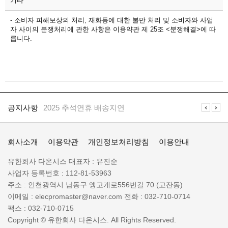
기타
- 소비자 피해보상의 처리, 재화등에 대한 불만 처리 및 소비자와 사업
자 사이의 분쟁처리에 관한 사항은 이용약관 제 25조 <분쟁해결>에 따
릅니다.
공
지
공지사항
2025 추석연휴 배송지연
사
항
일
공지사항
일렉프로는 수배전반 전기자재 전문 쇼핑몰 입니다
렉
회사소개
이용약관
개인정보처리방침
이용안내
프
로
회
유한회사 다온시스
대표자 :
유진순
정
사
사업자 등록번호 :
112-81-53963
보
명
주소 :
인천광역시 남동구 앵고개로556번길 70 (고잔동)
:
이메일 :
elecpromaster@naver.com
전화 :
032-710-0714
팩스 :
032-710-0715
Copyright © 유한회사 다온시스. All Rights Reserved.