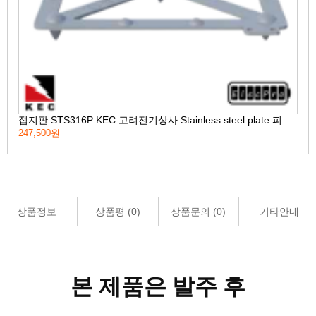
접지판 STS316P KEC 고려전기상사 Stainless steel plate 피뢰 접지자재 (착불)[주문제작상품 반품/환불불가]
247,500원
16,
상품정보
상품평 (
0
)
상품문의 (
0
)
기타안내
본 제품은 발주 후