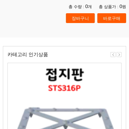
0
0
총 수량 :
개
총 상품가 :
원
카테고리 인기상품
이
다
전
음