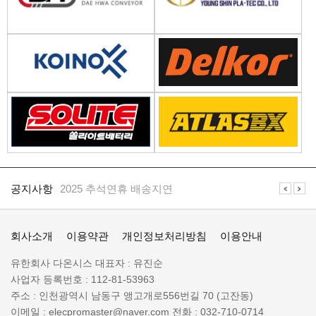
공지사항
2025 추석연휴 배송지연
공지사항
일렉프로는 수배전반 전기자재 전문 쇼핑몰 입니다
공
지
공지사항
2025 추석연휴 배송지연
사
항
일
공지사항
일렉프로는 수배전반 전기자재 전문 쇼핑몰 입니다
렉
회사소개
이용약관
개인정보처리방침
이용안내
프
로
회
유한회사 다온시스
대표자 :
유진순
정
사
사업자 등록번호 :
112-81-53963
보
명
주소 :
인천광역시 남동구 앵고개로556번길 70 (고잔동)
:
이메일 :
elecpromaster@naver.com
전화 :
032-710-0714